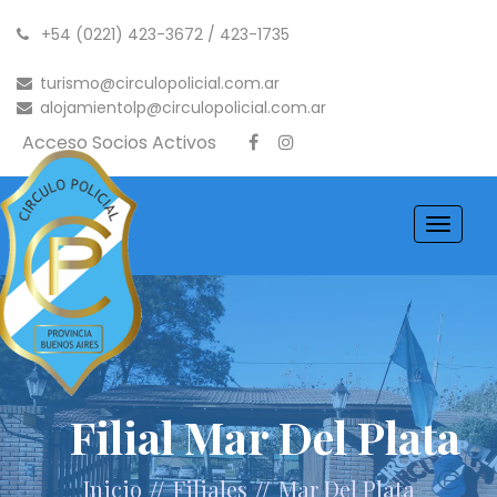
+54 (0221) 423-3672 / 423-1735
turismo@circulopolicial.com.ar
alojamientolp@circulopolicial.com.ar
Acceso Socios Activos
Toggle
navigati
Filial Mar Del Plata
//
//
Inicio
Filiales
Mar Del Plata