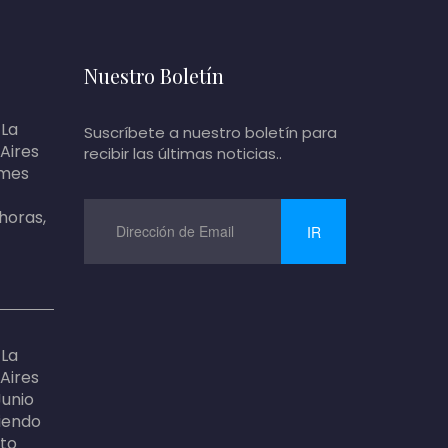
Nuestro Boletín
 La
Suscríbete a nuestro boletín para
 Aires
recibir las últimas noticias..
 mes
 horas,
IR
 La
 Aires
Junio
siendo
nto