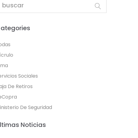
ategories
odas
ícrulo
oma
ervicios Sociales
aja De Retiros
eCopra
inisterio De Seguridad
ltimas Noticias