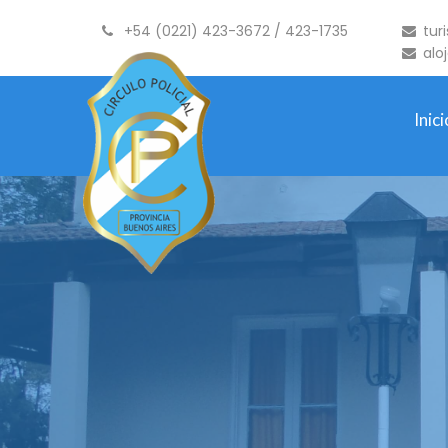
+54 (0221) 423-3672 / 423-1735
tur
alo
Inici