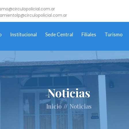
ismo@circulopolicial.com.ar
jamientolp@circulopolicial.com.ar
o
Institucional
Sede Central
Filiales
Turismo
Noticias
//
Inicio
Noticias