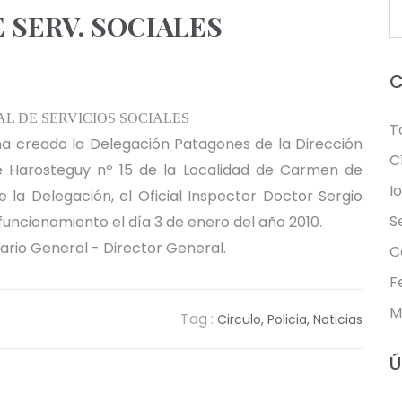
 SERV. SOCIALES
C
L DE SERVICIOS SOCIALES
T
 ha creado la Delegación Patagones de la Dirección
C
lle Harosteguy nº 15 de la Localidad de Carmen de
I
la Delegación, el Oficial Inspector Doctor Sergio
S
uncionamiento el día 3 de enero del año 2010.
ario General - Director General.
C
F
M
Tag :
Circulo,
Policia,
Noticias
Ú