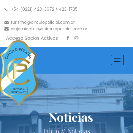
+54 (0221) 423-3672 / 423-1735
turismo@circulopolicial.com.ar
alojamientolp@circulopolicial.com.ar
Acceso Socios Activos
Toggle
navigati
Noticias
//
Inicio
Noticias