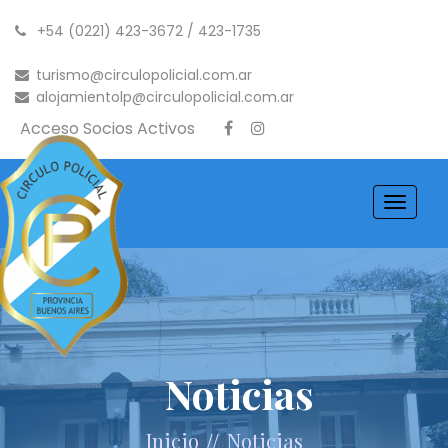
+54 (0221) 423-3672 / 423-1735
turismo@circulopolicial.com.ar
alojamientolp@circulopolicial.com.ar
Acceso Socios Activos
Toggle
navigati
Noticias
//
Inicio
Noticias