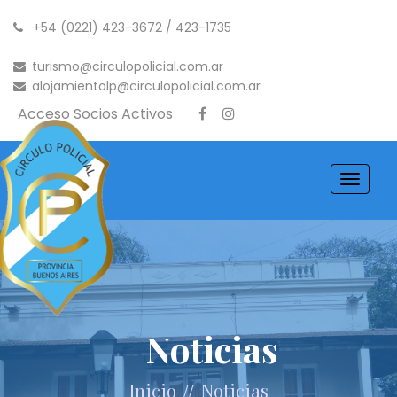
+54 (0221) 423-3672 / 423-1735
turismo@circulopolicial.com.ar
alojamientolp@circulopolicial.com.ar
Acceso Socios Activos
Toggle
navigati
Noticias
//
Inicio
Noticias