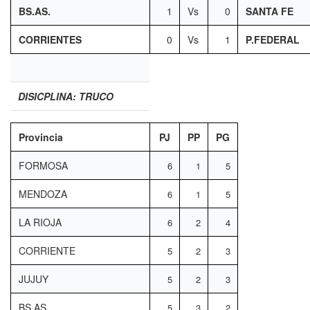
BS.AS.
1
Vs
0
SANTA FE
CORRIENTES
0
Vs
1
P.FEDERAL
DISICPLINA: TRUCO
Provincia
PJ
PP
PG
FORMOSA
6
1
5
MENDOZA
6
1
5
LA RIOJA
6
2
4
CORRIENTE
5
2
3
JUJUY
5
2
3
BS.AS.
5
3
2