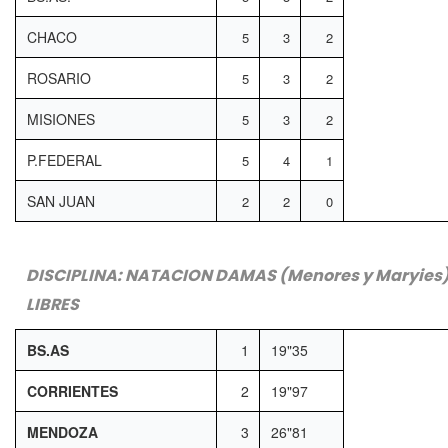
CHACO
5
3
2
ROSARIO
5
3
2
MISIONES
5
3
2
P.FEDERAL
5
4
1
SAN JUAN
2
2
0
DISCIPLINA: NATACION DAMAS (Menores y Maryies)
LIBRES
BS.AS
1
19"35
CORRIENTES
2
19"97
MENDOZA
3
26"81