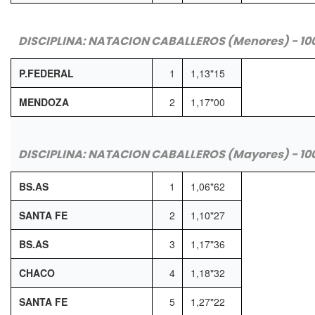
DISCIPLINA: NATACION CABALLEROS (Menores) - 100 
P.FEDERAL
1
1,13"15
MENDOZA
2
1,17"00
DISCIPLINA: NATACION CABALLEROS (Mayores) - 100 
BS.AS
1
1,06"62
SANTA FE
2
1,10"27
BS.AS
3
1,17"36
CHACO
4
1,18"32
SANTA FE
5
1,27"22