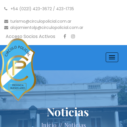
+54 (0221) 423-3672 / 423-1735
turismo@circulopolicial.com.ar
alojamientolp@circulopolicial.com.ar
Acceso Socios Activos
Toggle
navigati
Noticias
//
Inicio
Noticias