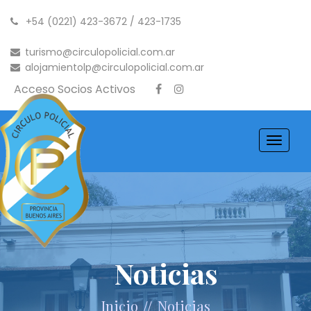
+54 (0221) 423-3672 / 423-1735
turismo@circulopolicial.com.ar
alojamientolp@circulopolicial.com.ar
Acceso Socios Activos
Toggle
navigati
Noticias
//
Inicio
Noticias