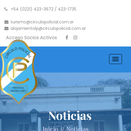
+54 (0221) 423-3672 / 423-1735
turismo@circulopolicial.com.ar
alojamientolp@circulopolicial.com.ar
Acceso Socios Activos
Toggle
navigati
Noticias
//
Inicio
Noticias