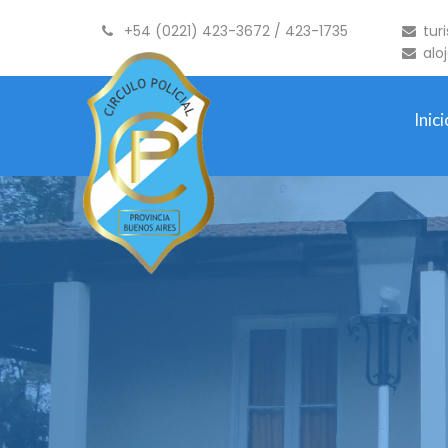
+54 (0221) 423-3672 / 423-1735
tur
alo
Inici