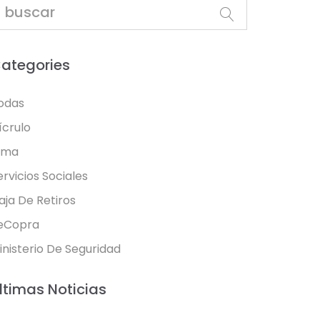
ategories
odas
ícrulo
oma
ervicios Sociales
aja De Retiros
eCopra
inisterio De Seguridad
ltimas Noticias