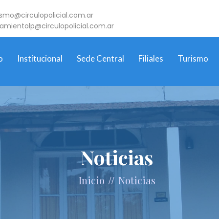
ismo@circulopolicial.com.ar
jamientolp@circulopolicial.com.ar
o
Institucional
Sede Central
Filiales
Turismo
Noticias
//
Inicio
Noticias