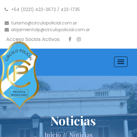
+54 (0221) 423-3672 / 423-1735
turismo@circulopolicial.com.ar
alojamientolp@circulopolicial.com.ar
Acceso Socios Activos
Toggle
navigati
Noticias
//
Inicio
Noticias